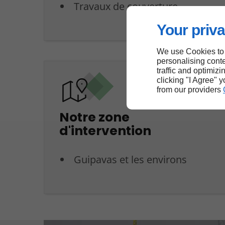
Travaux de couverture
Your priva
We use Cookies to
personalising conte
traffic and optimizi
clicking "I Agree" 
from our providers
Notre zone
d'intervention
Guipavas et les environs