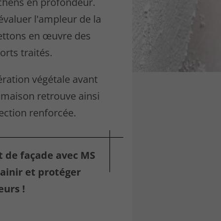
ichens en profondeur.
évaluer l'ampleur de la
ettons en œuvre des
rts traités.
ération végétale avant
 maison retrouve ainsi
tection renforcée.
 de façade avec MS
ainir et protéger
urs !